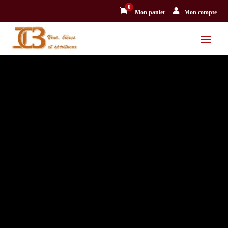
0


Mon panier
Mon compte