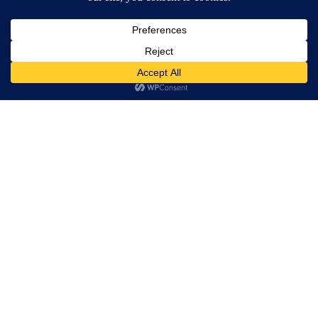
3
Liste de whiskies et de bourbons
Afficher
éléments
Rechercher:
Provenance
Appellation
Domaine
Etats-Unis
Straight Corn
Platte Valley
Whiskey