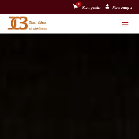
0


Mon panier
Mon compte