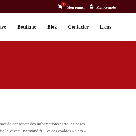
0


Mon panier
Mon compte
ave
Boutique
Blog
Contacter
Liens
ermet de conserver des informations entre les pages
site le-caveau-normand.fr – et des cookies « tiers » –