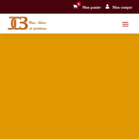
0


Mon panier
Mon compte