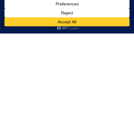
7
Vins Bag in box (Cubitainer)
Afficher
éléments
Rechercher:
Appellation
Domaine
Cuvée
Blaye Côtes
Château
Cuvée
de Bordeaux
Haut-
Bacchus
Terrier