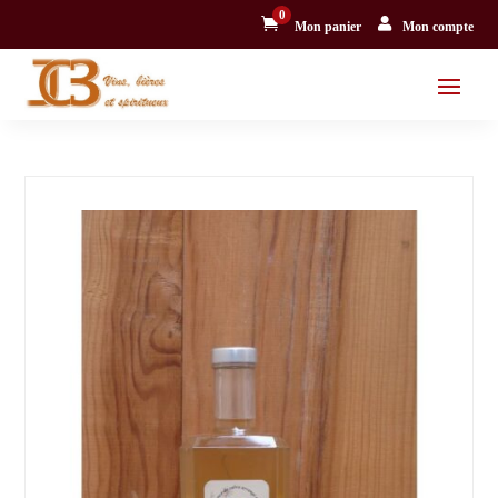
0


Mon panier
Mon compte