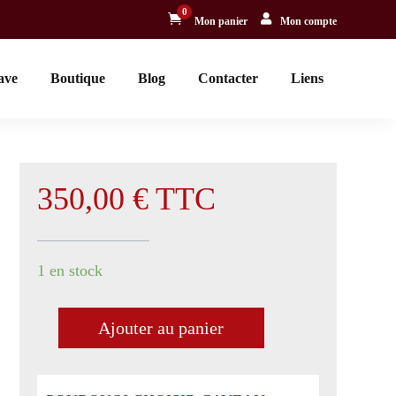
0


Mon panier
Mon compte
ave
Boutique
Blog
Contacter
Liens
350,00
€
TTC
1 en stock
Ajouter au panier
quantité
de
Château