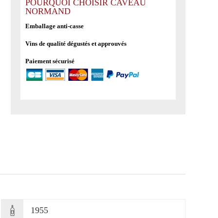
Doisy
POURQUOI CHOISIR CAVEAU
NORMAND
Daene
1955
Emballage anti-casse
-
Vins de qualité dégustés et approuvés
Barsac
(Sauternes)
Paiement sécurisé
1955