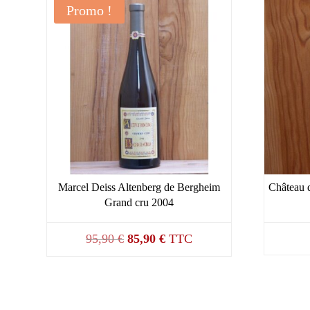
Promo !
Marcel Deiss Altenberg de Bergheim
Château d
Grand cru 2004
Le
Le
95,90
€
85,90
€
TTC
prix
prix
initial
actuel
était :
est :