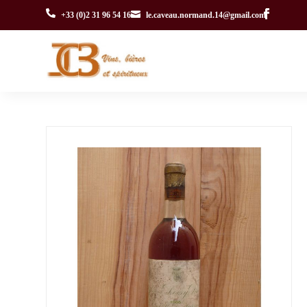


+33 (0)2 31 96 54 16
le.caveau.normand.14@gmail.com