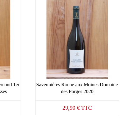
rnand 1er
Savennières Roche aux Moines Domaine
sses
des Forges 2020
29,90
€
TTC