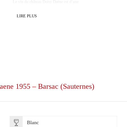
Le vin du château Doisy Daëne est d’une
grande garde lorsqu’il est issu d’un grand millésime. C’est le
LIRE PLUS
cas de ce
millésime 1955 qui peut être considéré comme un millésime
exceptionnel, qui
pren
aene 1955 – Barsac (Sauternes)
Blanc