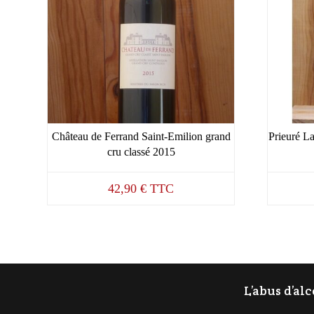
Château de Ferrand Saint-Emilion grand
Prieuré L
cru classé 2015
42,90
€
TTC
L’abus d’al