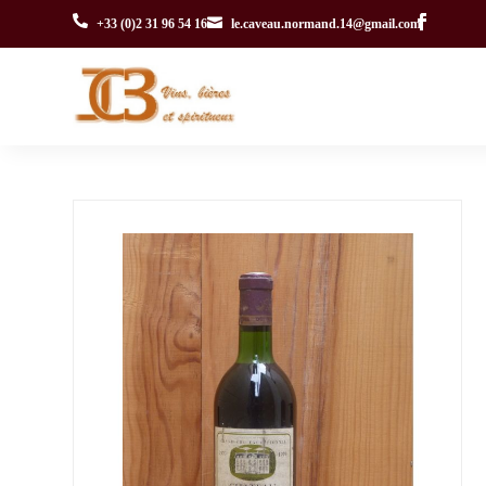


+33 (0)2 31 96 54 16
le.caveau.normand.14@gmail.com