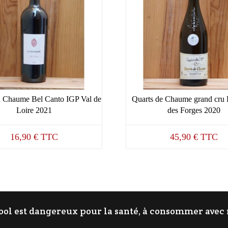
a Chaume Bel Canto IGP Val de
Quarts de Chaume grand cru
Loire 2021
des Forges 2020
16,90
€
TTC
45,90
€
TTC
cool est dangereux pour la santé, à consommer ave