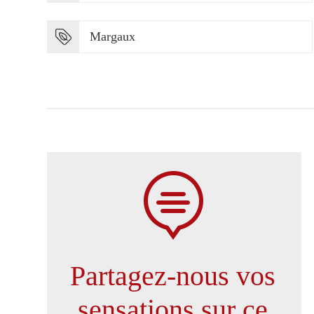
Margaux

Partagez-nous vos
sensations sur ce