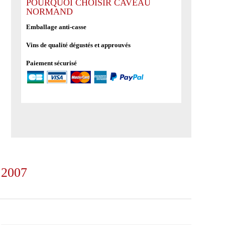
Lafite
POURQUOI CHOISIR CAVEAU
NORMAND
Rothschild
-
Emballage anti-casse
Pauillac
Vins de qualité dégustés et approuvés
-
1er
Paiement sécurisé
grand
cru
classé
2007
é 2007