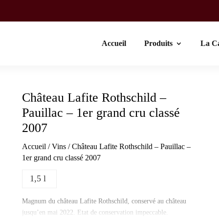
Accueil
Produits
La C
Château Lafite Rothschild –
Pauillac – 1er grand cru classé
2007
Accueil
/
Vins
/ Château Lafite Rothschild – Pauillac –
1er grand cru classé 2007
1,5 l
Magnum du château Lafite Rothschild, conservé au château
jusqu’en mai 2022. Etat de conservation impeccable.