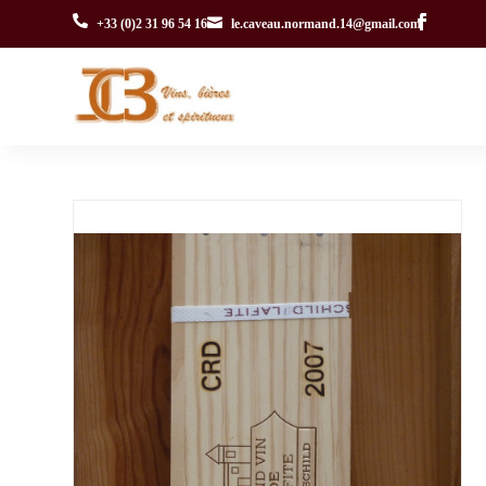


+33 (0)2 31 96 54 16
le.caveau.normand.14@gmail.com