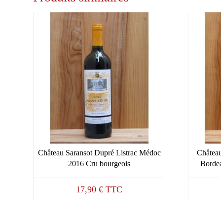
Château Saransot Dupré Listrac Médoc
Château
2016 Cru bourgeois
Bordea
17,90
€
TTC