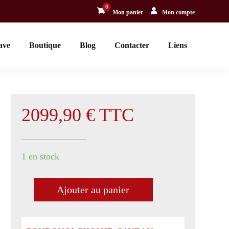
0


Mon panier
Mon compte
ave
Boutique
Blog
Contacter
Liens
2099,90
€
TTC
1 en stock
Ajouter au panier
quantité
de
Château