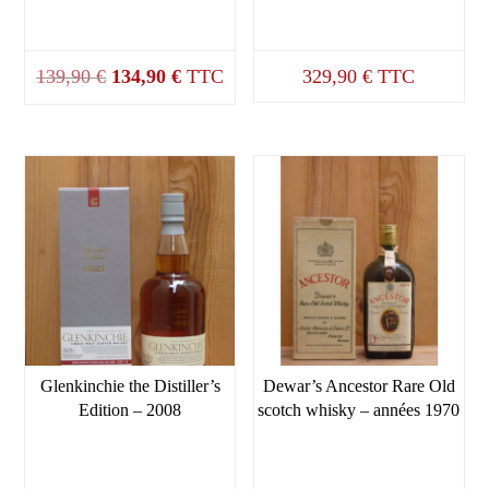
Le
Le
139,90
€
134,90
€
TTC
329,90
€
TTC
prix
prix
initial
actuel
était :
est :
139,90 €.
134,90 €.
Glenkinchie the Distiller’s
Dewar’s Ancestor Rare Old
Edition – 2008
scotch whisky – années 1970