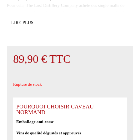
Pour cela, The Lost Distillery Company achète des single malts de
Campbeltown (Springbank et Glen Scotia) qu’elle assemble afin de
retrouver le goût de Dalaruan.
LIRE PLUS
Le Dalaruan Archivist’s Selection est assemblé à partir de whiskies de
15 à 18 ans d’âge.
Le nez s’exprime sur des notes de fruits rouges, d’agrimes et d’épices.
La bouche est ample et fumée.
89,90
€
TTC
La finale est longue et iodée.
Rupture de stock
POURQUOI CHOISIR CAVEAU
NORMAND
Emballage anti-casse
Vins de qualité dégustés et approuvés