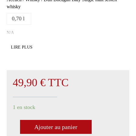
whisky
0,70 l
N/A
LIRE PLUS
49,90
€
TTC
1 en stock
Ajouter au panier
quantité