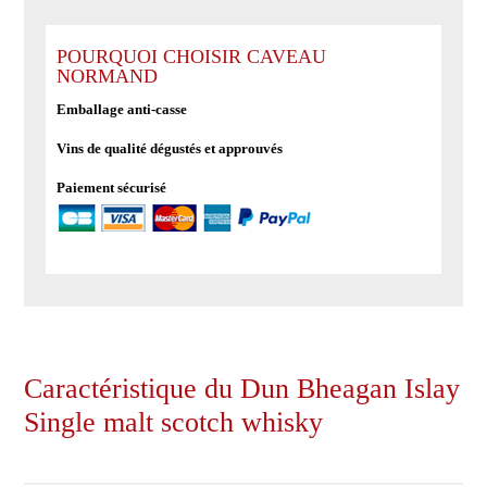
de
Dun
Bheagan
POURQUOI CHOISIR CAVEAU
NORMAND
Islay
Single
Emballage anti-casse
malt
Vins de qualité dégustés et approuvés
scotch
whisky
Paiement sécurisé
Caractéristique du Dun Bheagan Islay
Single malt scotch whisky