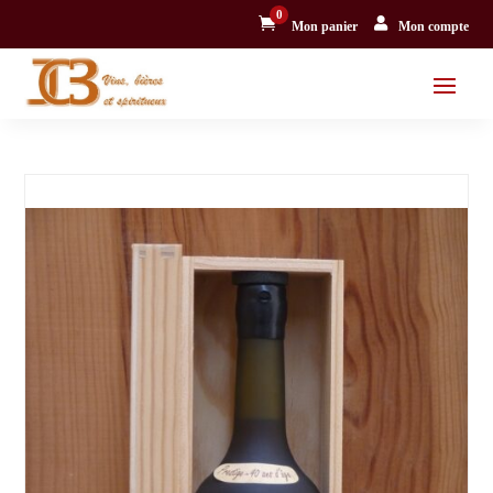
0


Mon panier
Mon compte