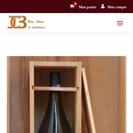
0


Mon panier
Mon compte