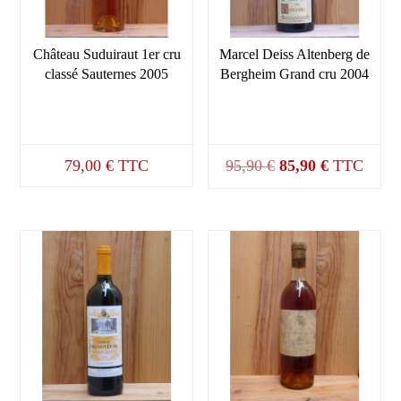
Château Suduiraut 1er cru
Marcel Deiss Altenberg de
classé Sauternes 2005
Bergheim Grand cru 2004
Le
Le
79,00
€
TTC
95,90
€
85,90
€
TTC
prix
prix
initial
actuel
était :
est :
95,90 €.
85,90 €.