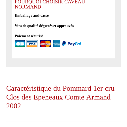
POURQUOI CHOISIR CAVEAU
Clos
NORMAND
des
Emballage anti-casse
Epeneaux
Comte
Vins de qualité dégustés et approuvés
Armand
Paiement sécurisé
2002
Caractéristique du Pommard 1er cru
Clos des Epeneaux Comte Armand
2002