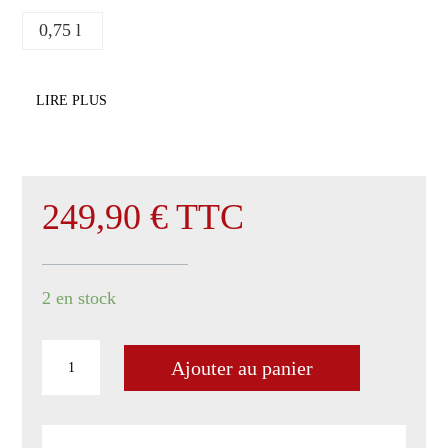
0,75 l
LIRE PLUS
249,90
€
TTC
2 en stock
quantité
Ajouter au panier
de
Pommard
1er
cru