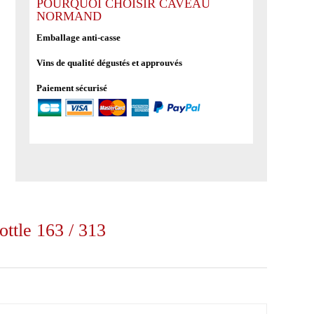
Brazil
POURQUOI CHOISIR CAVEAU
NORMAND
2011
Samaroli
Emballage anti-casse
-
Vins de qualité dégustés et approuvés
cask
n°
Paiement sécurisé
75,
bottled
in
2020,
bottle
163
/
313
ottle 163 / 313