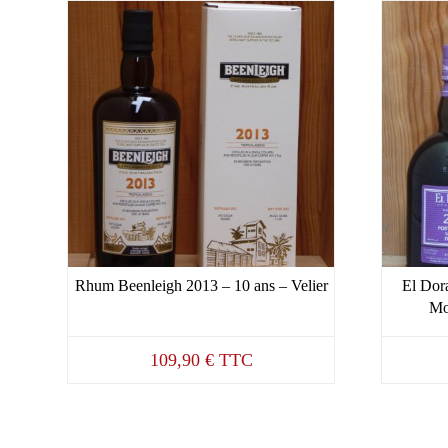
Rhum Beenleigh 2013 – 10 ans – Velier
El Dor
Mo
109,90
€
TTC