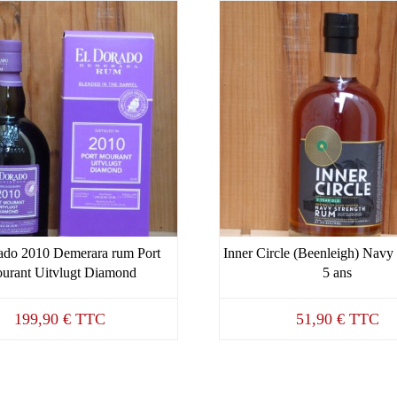
ado 2010 Demerara rum Port
Inner Circle (Beenleigh) Navy 
urant Uitvlugt Diamond
5 ans
199,90
€
TTC
51,90
€
TTC