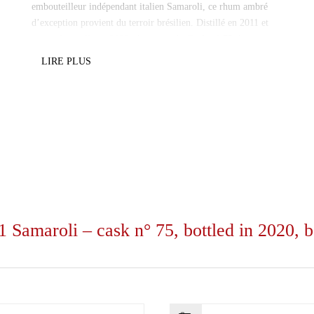
embouteilleur indépendant italien Samaroli, ce rhum ambré
d’exception provient du terroir brésilien. Distillé en 2011 et
mis en bouteille en 2020, il est issu du
Cask n° 75
, limitant sa
production mondiale à seulement 313 exemplaires numérotés.
LIRE PLUS
Ce spiritueux haut de gamme de 70 cl titre à 50° et dévoile un
profil aromatique unique. À la dégustation, il offre une robe
chaleureuse aux reflets dorés et un nez complexe marqué par
d’élégantes notes florales. En bouche, sa texture grasse et
ronde s’accompagne de saveurs de fruits tropicaux, d’épices
douces et d’une subtile touche boisée.
Conseil du caviste :
Une cuvée confidentielle idéale à partager
entre passionnés. Pour apprécier pleinement sa complexité,
dégustez-le pur, à une température idéale de 16 à 18°C.
 Samaroli – cask n° 75, bottled in 2020, b