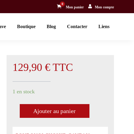
0


Mon panier
Mon compte
ave
Boutique
Blog
Contacter
Liens
129,90
€
TTC
1 en stock
Ajouter au panier
quantité
de
Rhum