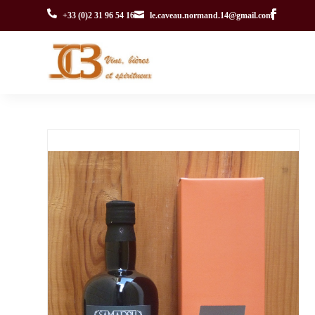


+33 (0)2 31 96 54 16
le.caveau.normand.14@gmail.com