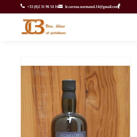


+33 (0)2 31 96 54 16
le.caveau.normand.14@gmail.com