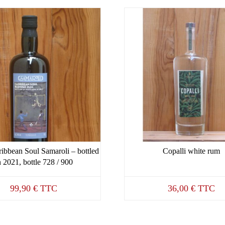
bbean Soul Samaroli – bottled
Copalli white rum
n 2021, bottle 728 / 900
99,90
€
TTC
36,00
€
TTC