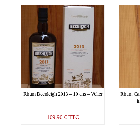
Rhum Beenleigh 2013 – 10 ans – Velier
Rhum Cari
i
109,90
€
TTC