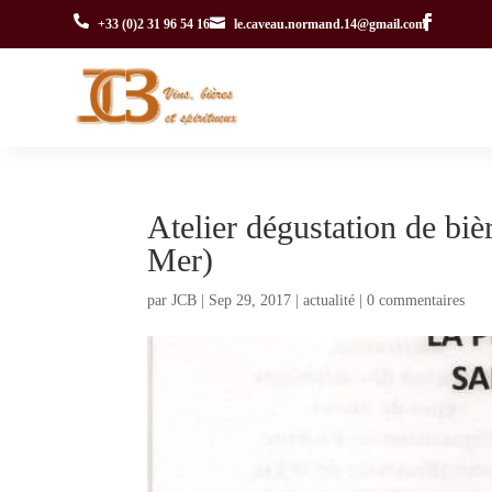


+33 (0)2 31 96 54 16
le.caveau.normand.14@gmail.com
Atelier dégustation de biè
Mer)
par
JCB
|
Sep 29, 2017
|
actualité
|
0 commentaires