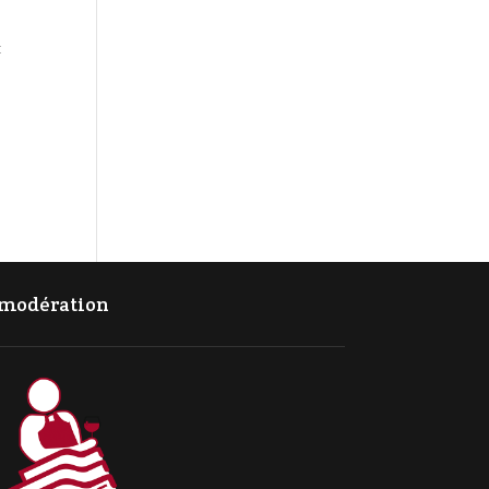
:
c modération