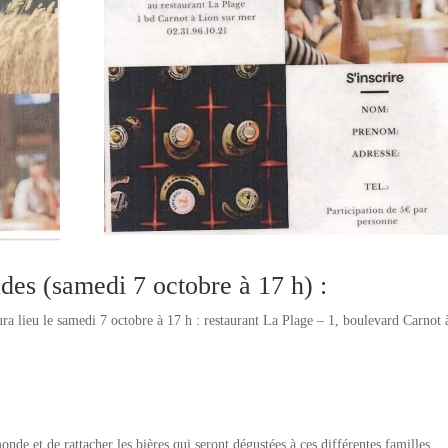
des (samedi 7 octobre à 17 h) :
aura lieu le samedi 7 octobre à 17 h : restaurant La Plage – 1, boulevard Carnot 
onde et de rattacher les bières qui seront dégustées à ces différentes familles.