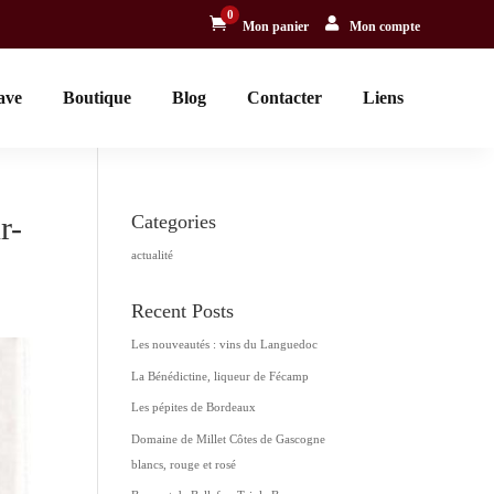
0


Mon panier
Mon compte
ave
Boutique
Blog
Contacter
Liens
r-
Categories
actualité
Recent Posts
Les nouveautés : vins du Languedoc
La Bénédictine, liqueur de Fécamp
Les pépites de Bordeaux
Domaine de Millet Côtes de Gascogne
blancs, rouge et rosé