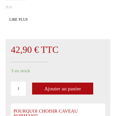
N/A
LIRE PLUS
42,90
€
TTC
3 en stock
quantité
Ajouter au panier
de
Aikan
Blend
Collection
POURQUOI CHOISIR CAVEAU
batch
NORMAND