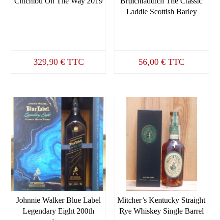
Chichibu On The Way 2019
Bruichladdich The Classic
Laddie Scottish Barley
329,90
€
TTC
56,00
€
TTC
Johnnie Walker Blue Label
Mitcher’s Kentucky Straight
Legendary Eight 200th
Rye Whiskey Single Barrel