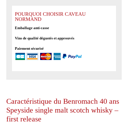
de
Benromach
40
POURQUOI CHOISIR CAVEAU
NORMAND
ans
Speyside
Emballage anti-casse
single
Vins de qualité dégustés et approuvés
malt
scotch
Paiement sécurisé
whisky
-
first
release
Caractéristique du Benromach 40 ans
Speyside single malt scotch whisky –
first release