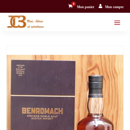
0


Mon panier
Mon compte