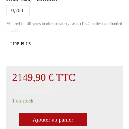
0,70 l
Matured for 40 years in oloroso sherry casks (1047 bottles) and bottled
in 2021.
LIRE PLUS
2149,90
€
TTC
1 en stock
Ajouter au panier
quantité