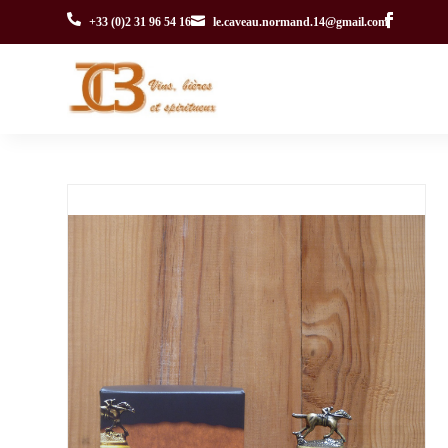


+33 (0)2 31 96 54 16
le.caveau.normand.14@gmail.com