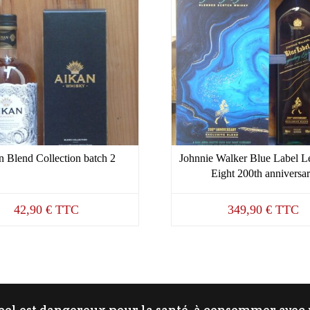
n Blend Collection batch 2
Johnnie Walker Blue Label L
Eight 200th anniversa
42,90
€
TTC
349,90
€
TTC
cool est dangereux pour la santé, à consommer ave