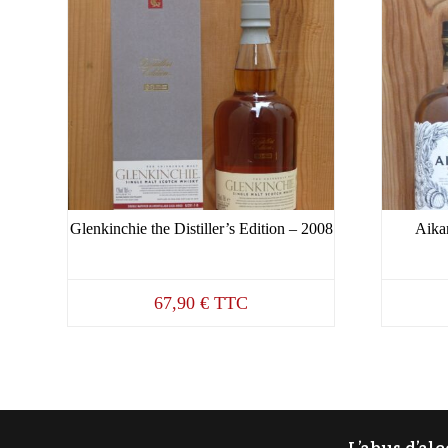
Glenkinchie the Distiller’s Edition – 2008
Aika
67,90
€
TTC
L’abus d’al