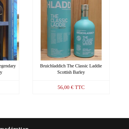
egendary
Bruichladdich The Classic Laddie
ry
Scottish Barley
56,00
€
TTC
c modération