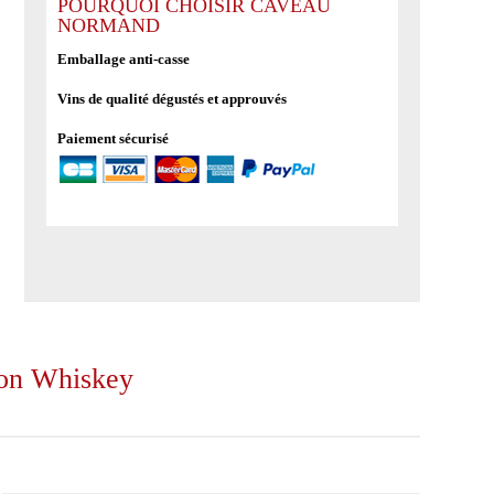
Straight
POURQUOI CHOISIR CAVEAU
NORMAND
from
the
Emballage anti-casse
barrel
Vins de qualité dégustés et approuvés
Kentucky
Straight
Paiement sécurisé
Bourbon
Whiskey
rbon Whiskey