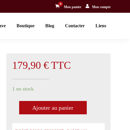
0


Mon panier
Mon compte
ave
Boutique
Blog
Contacter
Liens
179,90
€
TTC
1 en stock
Ajouter au panier
quantité
de
Blanton's