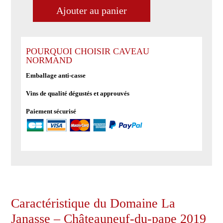
Ajouter au panier
quantité
de
Domaine
La
POURQUOI CHOISIR CAVEAU
NORMAND
Janasse
-
Emballage anti-casse
Châteauneuf-
Vins de qualité dégustés et approuvés
du-
pape
Paiement sécurisé
2019
cuvée
XXL
Caractéristique du Domaine La
Janasse – Châteauneuf-du-pape 2019