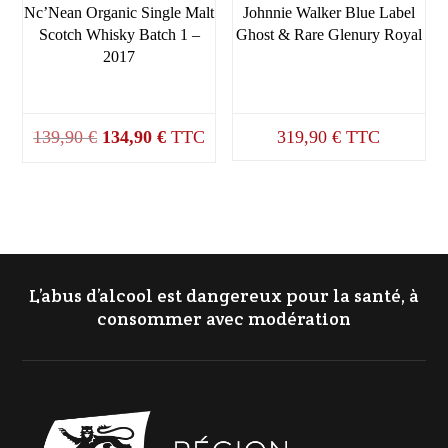
Nc’Nean Organic Single Malt
Johnnie Walker Blue Label
Scotch Whisky Batch 1 –
Ghost & Rare Glenury Royal
2017
Le
Le
139,90
€
134,90
€
TTC
319,90
€
TTC
prix
prix
initial
actuel
était :
est :
139,90 €.
134,90 €.
L’abus d’alcool est dangereux pour la santé, à
consommer avec modération