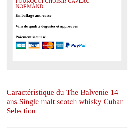
Balvenie
POURQUOI CHOISIR CAVEAU
NORMAND
14
ans
Emballage anti-casse
Single
Vins de qualité dégustés et approuvés
malt
scotch
Paiement sécurisé
whisky
Cuban
Selection
Caractéristique du The Balvenie 14
ans Single malt scotch whisky Cuban
Selection