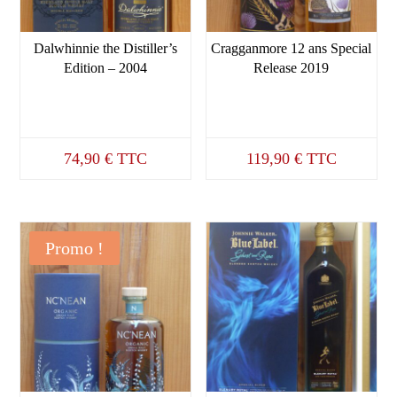
Dalwhinnie the Distiller’s
Cragganmore 12 ans Special
Edition – 2004
Release 2019
74,90
€
TTC
119,90
€
TTC
Promo !