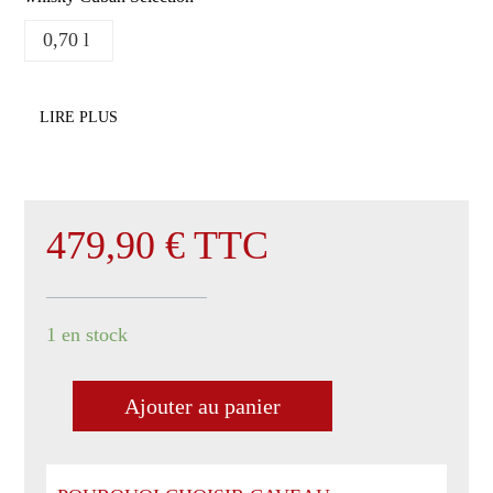
0,70 l
LIRE PLUS
479,90
€
TTC
1 en stock
Ajouter au panier
quantité
de
The